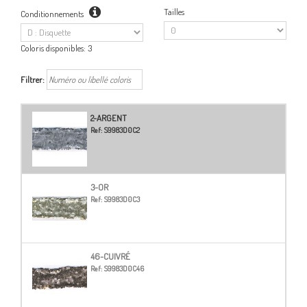
Tailles
Conditionnements
Coloris disponibles:
3
Filtrer:
2-ARGENT
Ref:
S9983D0C2
3-OR
Ref:
S9983D0C3
46-CUIVRÉ
Ref:
S9983D0C46