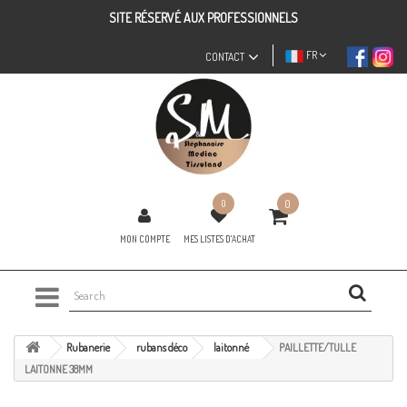
SITE RÉSERVÉ AUX PROFESSIONNELS
FR
CONTACT
0
0
MON COMPTE
MES LISTES D'ACHAT
Rubanerie
rubans déco
laitonné
PAILLETTE/TULLE
LAITONNE 38MM