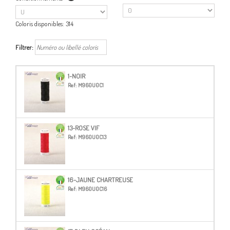
Coloris disponibles:
314
Filtrer:
1-NOIR
Ref:
M960U0C1
13-ROSE VIF
Ref:
M960U0C13
16-JAUNE CHARTREUSE
Ref:
M960U0C16