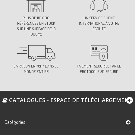
130-JAUNE JONQUILLE
Ref:
M960U0C130
PLUS DE 110 000
UN SERVICE CLIENT
RÉFÉRENCES EN STOCK
INTERNATIONAL À VOTRE
SUR UNE SURFACE DE 13
ÉCOUTE
000M2
132-JAUNE BLÉ
Ref:
M960U0C132
140-JAUNE SOLEIL
LIVRAISON EN 48H* DANS LE
PAIEMENT SÉCURISÉ PAR LE
MONDE ENTIER
Ref:
M960U0C140
PROTOCOLE 3D SECURE
144-ORANGE COBELIE
CATALOGUES - ESPACE DE TÉLÉCHARGEMENT
Ref:
M960U0C144
Catégories
145-OR
Ref:
M960U0C145