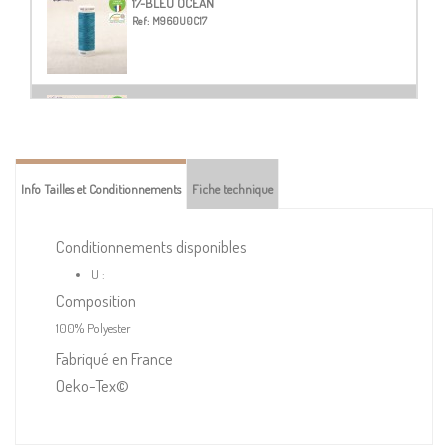
17-BLEU OCÉAN
Ref:
M960U0C17
99-BLANC
Ref:
M960U0C99
Info Tailles et Conditionnements
Fiche technique
118-JAUNE POURPIER
Ref:
M960U0C118
Conditionnements disponibles
U :
Composition
119-JAUNE POUSSIN
Ref:
M960U0C119
100% Polyester
Fabriqué en France
Oeko-Tex©
120-JAUNE PAILLE
Ref:
M960U0C120