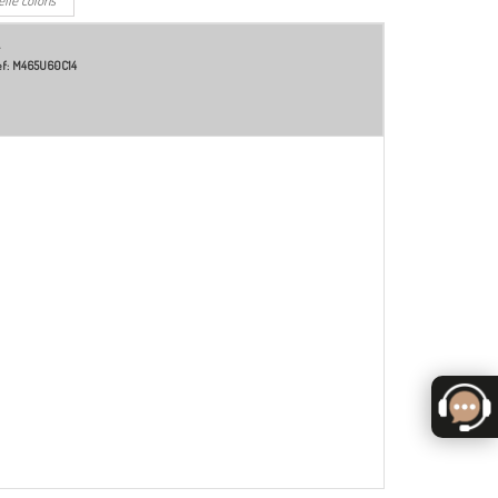
f:
M465U60C14