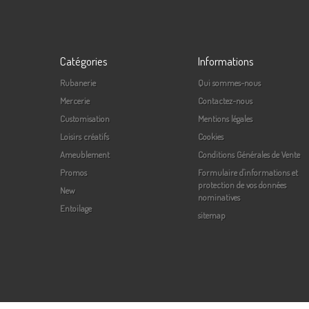
Catégories
Informations
Rubanerie
Qui sommes-nous
Mercerie
Contactez-nous
Customisation
Mentions légales
Loisirs créatifs
Cookies
Ameublement
Conditions Générales de Vente
Promos
Formulaire d'informations et
protection de vos données
New
nominatives
Entoilage
sitemap