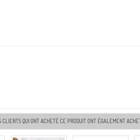
S CLIENTS QUI ONT ACHETÉ CE PRODUIT ONT ÉGALEMENT ACHETÉ