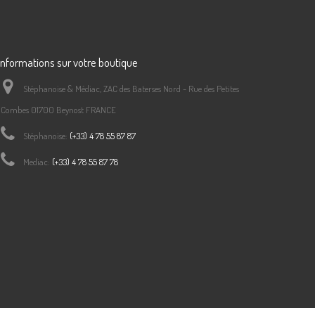
Informations sur votre boutique
Stéphanoise & Médiac, ZAC des Baterses Nord - Rue des Petites
Combes 01700 Beynost FRANCE
Stéphanoise:
(+33) 4 78 55 87 87
Mediac:
(+33) 4 78 55 87 78