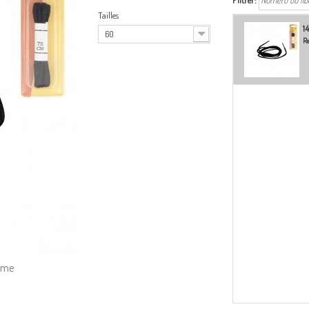
Filtrer:
Tailles
14
60
Re
amme