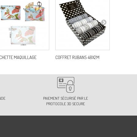
CHETTE MAQUILLAGE
COFFRET RUBANS 48X2M
COFFRET 80 
NDE
PAIEMENT SÉCURISÉ PAR LE
PROTOCOLE 3D SECURE