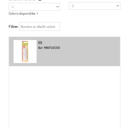
Coloris disponibles:
1
Filtrer:
101
Ref:
M847U0C101