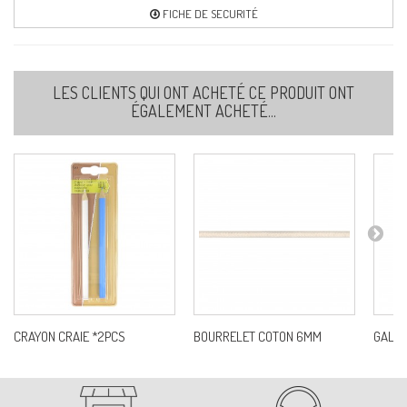
FICHE DE SECURITÉ
LES CLIENTS QUI ONT ACHETÉ CE PRODUIT ONT
ÉGALEMENT ACHETÉ...
CRAYON CRAIE *2PCS
BOURRELET COTON 6MM
GALON