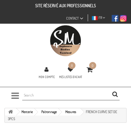
SITE RÉSERVÉ AUX PROFESSIONNELS
FR
CONTACT
0
0
MON COMPTE
MES LISTES D'ACHAT
Mercerie
Patronnage
Mesures
FRENCH CURVE SET DE
3PCS