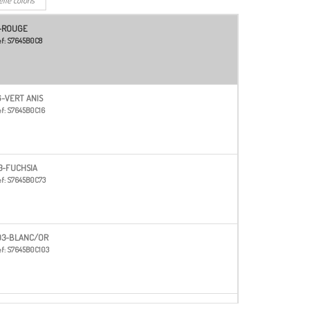
-ROUGE
f:
S7645B0C8
6-VERT ANIS
f:
S7645B0C16
3-FUCHSIA
f:
S7645B0C73
03-BLANC/OR
f:
S7645B0C103
05-BLANC/BLEU