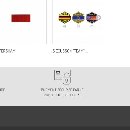
TERSHAM
S ECUSSON "TEAM" ...
SANGLE PO
NDE
PAIEMENT SÉCURISÉ PAR LE
PROTOCOLE 3D SECURE