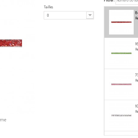
Filtrer:
Tailles
8
0
Re
1
Re
7
Re
1
Re
amme
1