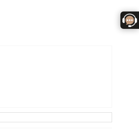
f:
S7645B0C105
14-NOIR BLANC
f:
S7645B0C114