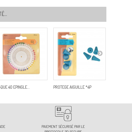
...
SQUE 40 EPINGLE...
PROTEGE AIGUILLE *4P
BAGUE COM
NDE
PAIEMENT SÉCURISÉ PAR LE
PROTOCOLE 3D SECURE