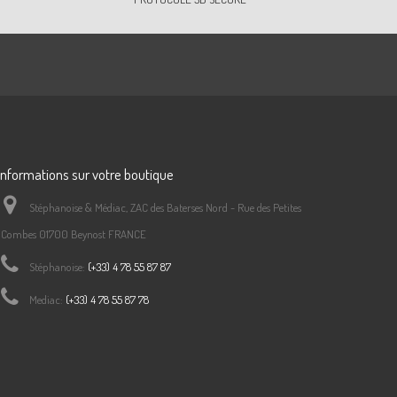
Informations sur votre boutique
Stéphanoise & Médiac, ZAC des Baterses Nord - Rue des Petites
Combes 01700 Beynost FRANCE
Stéphanoise:
(+33) 4 78 55 87 87
Mediac:
(+33) 4 78 55 87 78