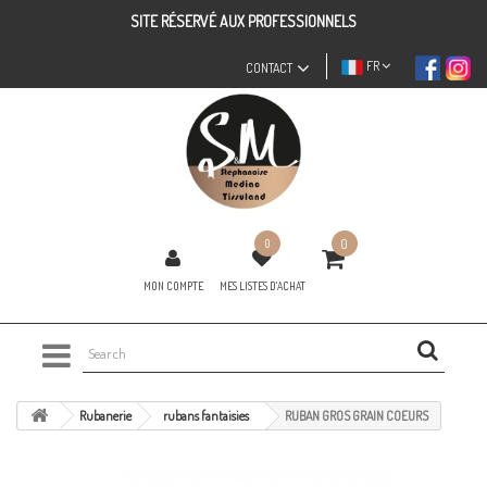
SITE RÉSERVÉ AUX PROFESSIONNELS
FR
CONTACT
0
0
MON COMPTE
MES LISTES D'ACHAT
Rubanerie
rubans fantaisies
RUBAN GROS GRAIN COEURS