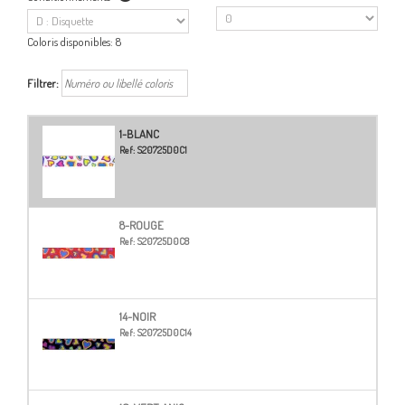
Coloris disponibles:
8
Filtrer:
1-BLANC
Ref:
S20725D0C1
8-ROUGE
Ref:
S20725D0C8
14-NOIR
Ref:
S20725D0C14