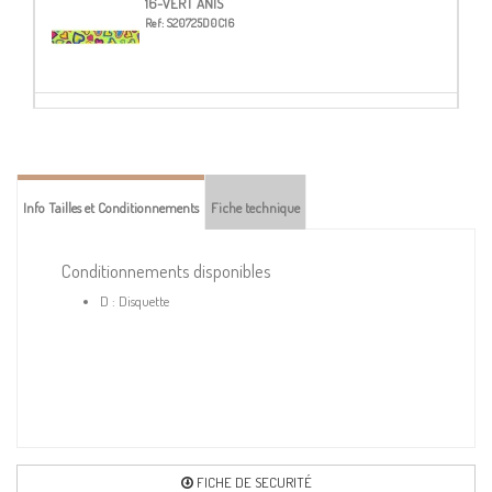
16-VERT ANIS
Ref:
S20725D0C16
20-BLEU GITANE
Ref:
S20725D0C20
Info Tailles et Conditionnements
Fiche technique
74-ROSE GRIS
Ref:
S20725D0C74
Conditionnements disponibles
D : Disquette
78-FUCHSIA
Ref:
S20725D0C78
81-JAUNE CITRON
Ref:
S20725D0C81
FICHE DE SECURITÉ