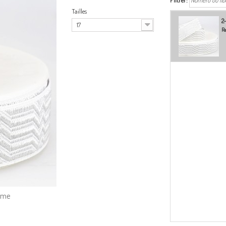
Filtrer:
Tailles
2
17
Re
amme