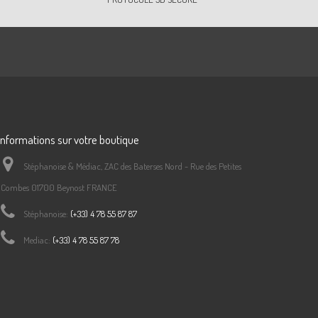
Informations sur votre boutique
Stéphanoise & Médiac, ZAC des Baterses Nord - Rue des Petites
Combes 01700 Beynost FRANCE
Stéphanoise:
(+33) 4 78 55 87 87
Mediac:
(+33) 4 78 55 87 78