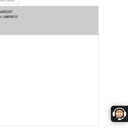
-ARGENT
f:
S4887B17C2