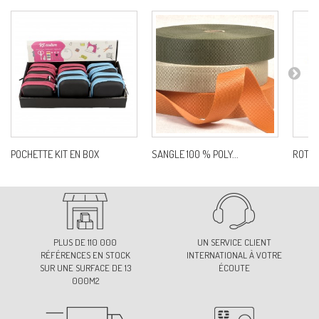
52-JAUNE OR
Ref:
S115F0C52
56-MARRON FONCÉ
Ref:
S115F0C56
POCHETTE KIT EN BOX
SANGLE 100 % POLY...
ROTAR
58-MARRON
Ref:
S115F0C58
72-BORDEAUX
Ref:
S115F0C72
PLUS DE 110 000
UN SERVICE CLIENT
RÉFÉRENCES EN STOCK
INTERNATIONAL À VOTRE
SUR UNE SURFACE DE 13
ÉCOUTE
000M2
74-ROSE CLAIR
Ref:
S115F0C74