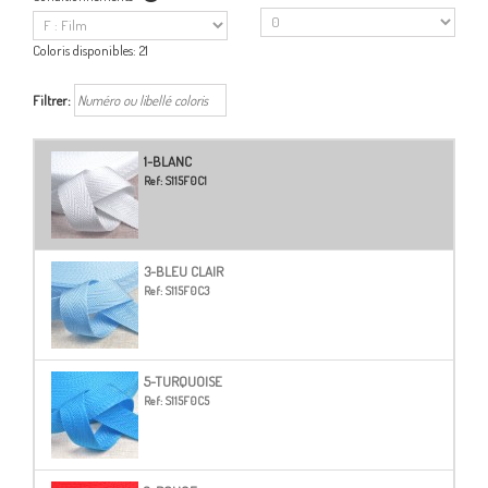
Coloris disponibles:
21
Filtrer:
1-BLANC
Ref:
S115F0C1
3-BLEU CLAIR
Ref:
S115F0C3
5-TURQUOISE
Ref:
S115F0C5