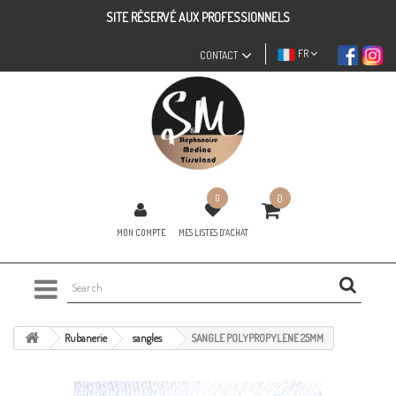
SITE RÉSERVÉ AUX PROFESSIONNELS
FR
CONTACT
0
0
MON COMPTE
MES LISTES D'ACHAT
Rubanerie
sangles
SANGLE POLYPROPYLENE 25MM