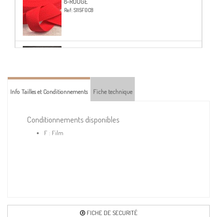
8-ROUGE
Ref:
S115F0C8
14-NOIR
Ref:
S115F0C14
Info Tailles et Conditionnements
Fiche technique
16-VERT ANIS
Ref:
S115F0C16
Conditionnements disponibles
F : Film
23-BLEU MARINE
Ref:
S115F0C23
24-BLEU ROI
Ref:
S115F0C24
FICHE DE SECURITÉ