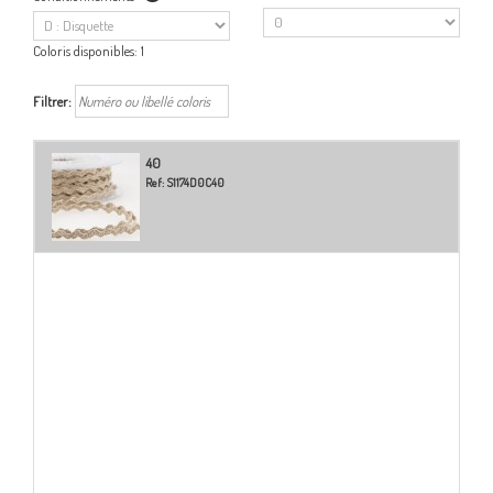
Coloris disponibles:
1
Filtrer:
40
Ref:
S1174D0C40