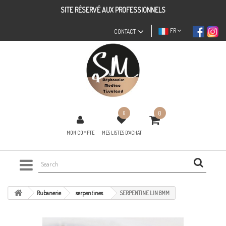
SITE RÉSERVÉ AUX PROFESSIONNELS
FR
CONTACT
0
0
MON COMPTE
MES LISTES D'ACHAT
Rubanerie
serpentines
SERPENTINE LIN 8MM