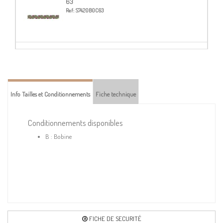
63
Ref:
S7420B0C63
102
Ref:
S7420B0C102
Info Tailles et Conditionnements
Fiche technique
174
Ref:
S7420B0C174
Conditionnements disponibles
B : Bobine
189
Ref:
S7420B0C189
FICHE DE SECURITÉ