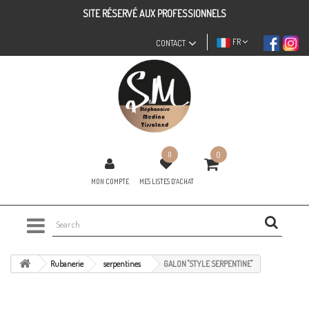
SITE RÉSERVÉ AUX PROFESSIONNELS
FR
CONTACT
0
0
MON COMPTE
MES LISTES D'ACHAT
Rubanerie
serpentines
GALON "STYLE SERPENTINE"