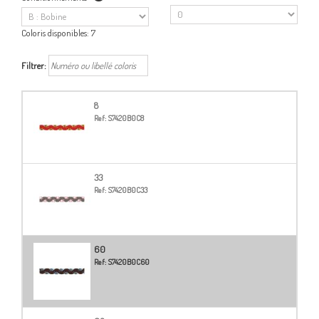
Coloris disponibles:
7
Filtrer:
8
Ref:
S7420B0C8
33
Ref:
S7420B0C33
60
Ref:
S7420B0C60