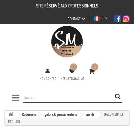
SITE RÉSERVÉ AUX PROFESSIONNELS
FR
CONTACT
0
0
MON COMPTE
MES LISTES D'ACHAT
Rubanerie
galons & passementerie
simili
GALON SIMILI
ETOILES