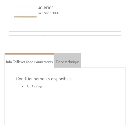
40-BEIGE
Ref:
S7701B0C40
51-ÉCRU
Ref:
S7701B0C51
Info Tailles et Conditionnements
Fiche technique
56-MARRON FONCÉ
Ref:
S7701B0C56
Conditionnements disponibles
B : Bobine
60-MARRON CHOCOLAT
Ref:
S7701B0C60