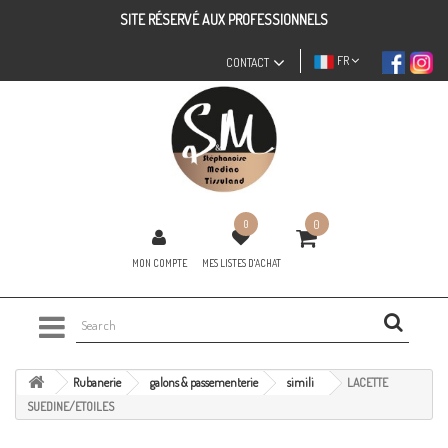
SITE RÉSERVÉ AUX PROFESSIONNELS
FR
CONTACT
0
0
MON COMPTE
MES LISTES D'ACHAT
Rubanerie
galons & passementerie
simili
LACETTE
SUEDINE/ETOILES