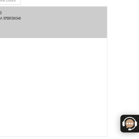
0
f:
S755F20C40