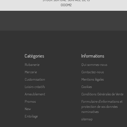
000M2
Catégories
Informations
Rubanerie
Qui sommes-nous
Mercerie
Contactez-nous
Customisation
Mentions légales
Loisirs créatifs
Cookies
Ameublement
Conditions Générales de Vente
Promos
Formulaire d'informations et
protection de vos données
New
nominatives
Entoilage
sitemap