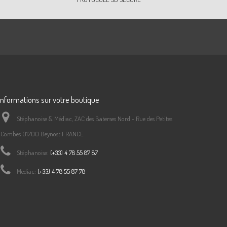
Informations sur votre boutique
Stéphanoise & Médiac, ZAC des Baterses Nord - Rue des Petites
Combes 01700 Beynost FRANCE
Stéphanoise:
(+33) 4 78 55 87 87
Mediac:
(+33) 4 78 55 87 78