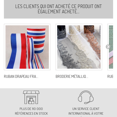
Ref:
S20773D40C31
LES CLIENTS QUI ONT ACHETÉ CE PRODUIT ONT
ÉGALEMENT ACHETÉ...
40-BEIGE
Ref:
S20773D40C40
42-MOUTARDE
Ref:
S20773D40C42
51-ÉCRU
RUBAN DRAPEAU FRA...
BRODERIE MÉTALLIQ...
RUBA
Ref:
S20773D40C51
62-MARRON CLAIR
Ref:
S20773D40C62
PLUS DE 110 000
UN SERVICE CLIENT
RÉFÉRENCES EN STOCK
INTERNATIONAL À VOTRE