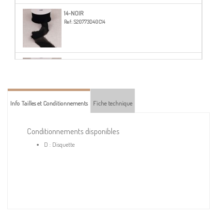
14-NOIR
Ref:
S20773D40C14
21-BLEU LAVANDE
Ref:
S20773D40C21
Info Tailles et Conditionnements
Fiche technique
26-BLEU CANARD
Ref:
S20773D40C26
Conditionnements disponibles
D : Disquette
27-MARINE
Ref:
S20773D40C27
31-GRIS CLAIR