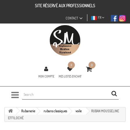
SITE RÉSERVÉ AUX PROFESSIONNELS
FR
CONTACT
0
0
MON COMPTE
MES LISTES D'ACHAT
Rubanerie
rubans classiques
voile
RUBAN MOUSSELINE
EFFILOCHÉ