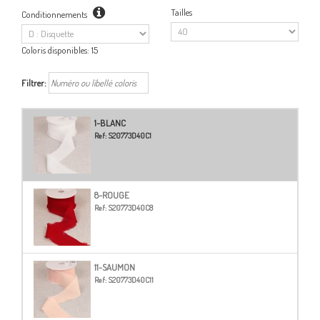
Tailles
Conditionnements
Coloris disponibles:
15
Filtrer:
1-BLANC
Ref:
S20773D40C1
8-ROUGE
Ref:
S20773D40C8
11-SAUMON
Ref:
S20773D40C11