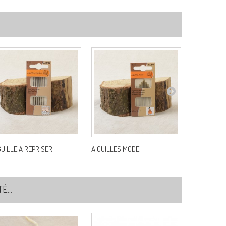
GUILLE A REPRISER
AIGUILLES MODE
AIGUILLES P
...