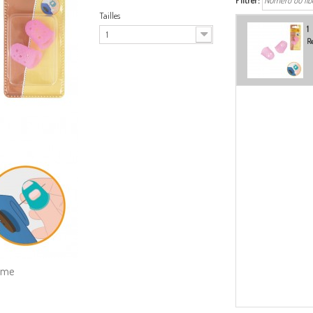
Filtrer:
Tailles
1
1
Re
amme