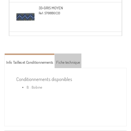
33-GRIS MOYEN
Ref:
S7618B0C33
40-BEIGE
Ref:
S7618B0C40
Info Tailles et Conditionnements
Fiche technique
51-ÉCRU
Ref:
S7618B0C51
Conditionnements disponibles
B : Bobine
74-ROSE GRIS
Ref:
S7618B0C74
78-FUCHSIA