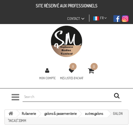
SITE RÉSERVÉ AUX PROFESSIONNELS
FR
CONTACT
0
0
MON COMPTE
MES LISTES D'ACHAT
Rubanerie
galons & passementerie
autres galons
GALON
"INCAS" 33MM