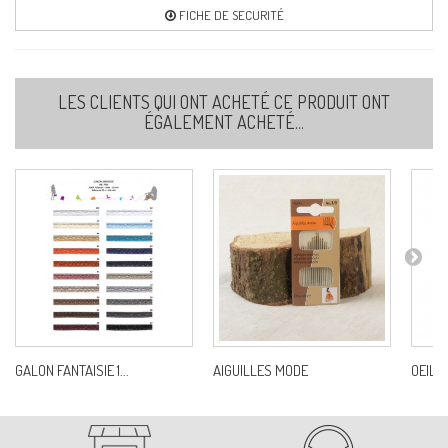
Ref:
S7618B0C78
FICHE DE SECURITÉ
83-ORANGE
LES CLIENTS QUI ONT ACHETÉ CE PRODUIT ONT
Ref:
S7618B0C83
ÉGALEMENT ACHETÉ...
GALON FANTAISIE 1...
AIGUILLES MODE
OEILL