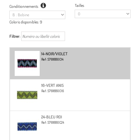
Tailles
Conditionnements
Coloris disponibles:
9
Filtrer:
14-NOIR/VIOLET
Ref:
S7618B0C14
16-VERT ANIS
Ref:
S7618B0C16
24-BLEU ROI
Ref:
S7618B0C24