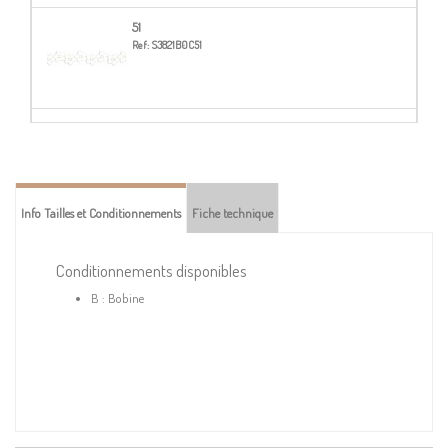
51
Ref:
S3821B0C51
56
Ref:
S3821B0C56
Info Tailles et Conditionnements
Fiche technique
Conditionnements disponibles
B : Bobine