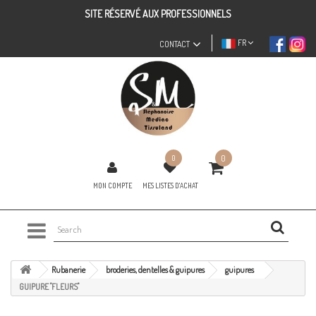
SITE RÉSERVÉ AUX PROFESSIONNELS
FR
CONTACT
0
0
MON COMPTE
MES LISTES D'ACHAT
Rubanerie
broderies, dentelles & guipures
guipures
GUIPURE "FLEURS"