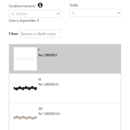
Tailles
Conditionnements
Coloris disponibles:
5
Filtrer:
1
Ref:
S3821B0C1
14
Ref:
S3821B0C14
40
Ref:
S3821B0C40