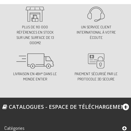
Ref:
M7829U0C13
14
PLUS DE 110 000
UN SERVICE CLIENT
Ref:
M7829U0C14
RÉFÉRENCES EN STOCK
INTERNATIONAL À VOTRE
SUR UNE SURFACE DE 13
ÉCOUTE
000M2
15
Ref:
M7829U0C15
LIVRAISON EN 48H* DANS LE
PAIEMENT SÉCURISÉ PAR LE
MONDE ENTIER
PROTOCOLE 3D SECURE
16
Ref:
M7829U0C16
CATALOGUES - ESPACE DE TÉLÉCHARGEMENT
17
Ref:
M7829U0C17
Catégories