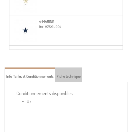
4-MARINE
Ref:
M7829U0C4
5-JAUNE
Ref:
M7829U0C5
Info Tailles et Conditionnements
Fiche technique
6-ROUGE
Ref:
M7829U0C6
Conditionnements disponibles
U :
8-GRIS
Ref:
M7829U0C8