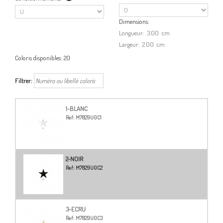
Dimensions:
Longueur:
3.00
cm
Largeur:
2.00
cm
Coloris disponibles:
20
Filtrer:
1-BLANC
Ref:
M7829U0C1
2-NOIR
Ref:
M7829U0C2
3-ECRU
Ref:
M7829U0C3