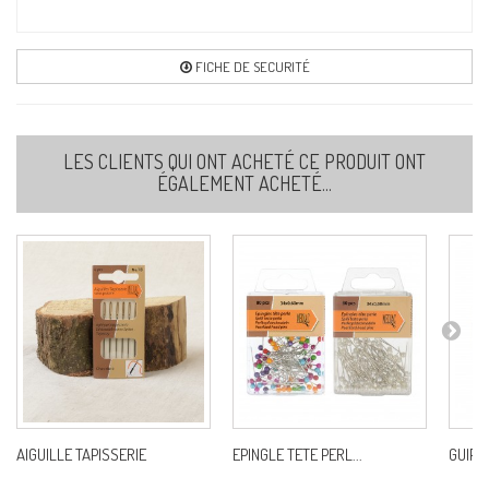
9
Ref:
M7829U0C9
FICHE DE SECURITÉ
10
LES CLIENTS QUI ONT ACHETÉ CE PRODUIT ONT
Ref:
M7829U0C10
ÉGALEMENT ACHETÉ...
11
Ref:
M7829U0C11
12
Ref:
M7829U0C12
AIGUILLE TAPISSERIE
EPINGLE TETE PERL...
GUIPUR
13