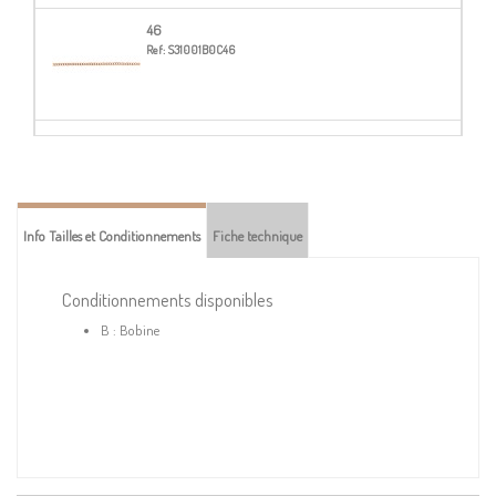
46
Ref:
S31001B0C46
100-LAITON
Ref:
S31001B0C100
Info Tailles et Conditionnements
Fiche technique
Conditionnements disponibles
B : Bobine