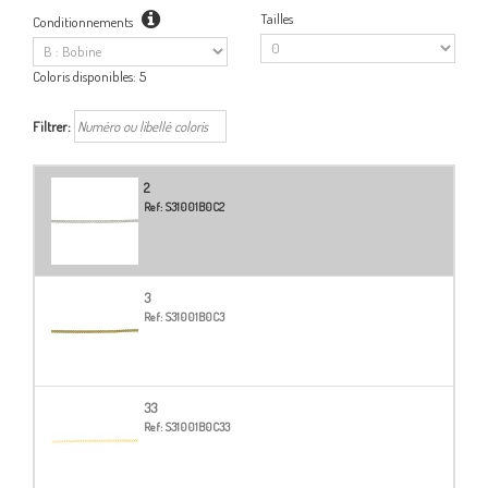
Tailles
Conditionnements
Coloris disponibles:
5
Filtrer:
2
Ref:
S31001B0C2
3
Ref:
S31001B0C3
33
Ref:
S31001B0C33