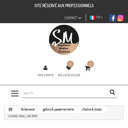
SITE RÉSERVÉ AUX PROFESSIONNELS
FR
CONTACT
0
0
MON COMPTE
MES LISTES D'ACHAT
Rubanerie
galons & passementerie
chaîne & strass
CHAINE MAILLON 3MM