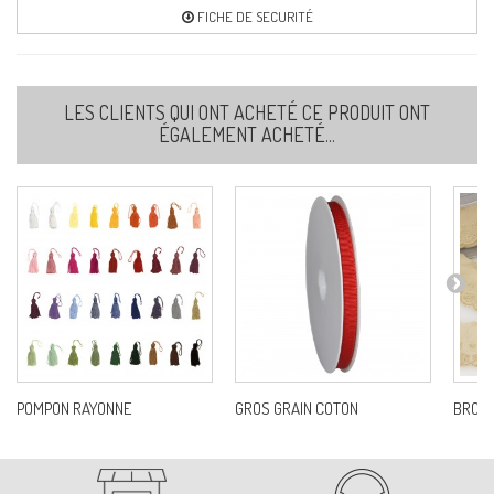
FICHE DE SECURITÉ
LES CLIENTS QUI ONT ACHETÉ CE PRODUIT ONT
ÉGALEMENT ACHETÉ...
POMPON RAYONNE
GROS GRAIN COTON
BRODE