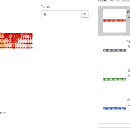
Filtrer:
Tailles
8
0
Re
1
Re
1
Re
2
Re
amme
4