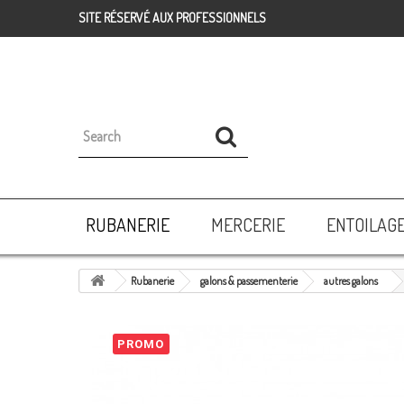
SITE RÉSERVÉ AUX PROFESSIONNELS
RUBANERIE
MERCERIE
ENTOILAG
Rubanerie
galons & passementerie
autres galons
PROMO