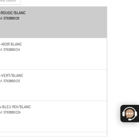
-ROUGE/BLANC
f:
S7638B0C8
4-NOIR BLANC
f:
S7638B0C14
5-VERT/BLANC
f:
S7638B0C15
4-BLEU ROI/BLANC
f:
S7638B0C24
0-BEIGE/ECRU/BLAN