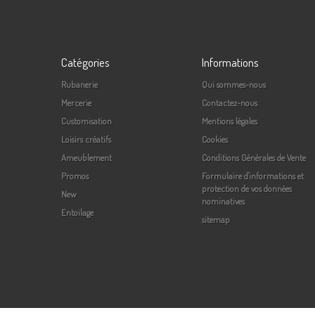
Catégories
Informations
Rubanerie
Qui sommes-nous
Mercerie
Contactez-nous
Customisation
Mentions légales
Loisirs créatifs
Cookies
Ameublement
Conditions Générales de Vente
Promos
Formulaire d'informations et
protection de vos données
New
nominatives
Entoilage
sitemap