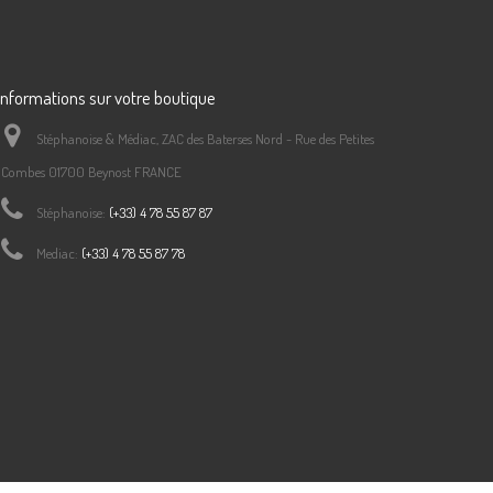
Informations sur votre boutique
Stéphanoise & Médiac, ZAC des Baterses Nord - Rue des Petites
Combes 01700 Beynost FRANCE
Stéphanoise:
(+33) 4 78 55 87 87
Mediac:
(+33) 4 78 55 87 78