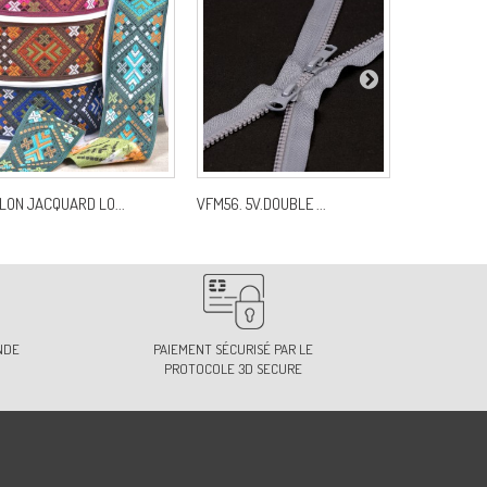
LON JACQUARD LO...
VFM56. 5V.DOUBLE ...
FRANGE EPA
NDE
PAIEMENT SÉCURISÉ PAR LE
PROTOCOLE 3D SECURE