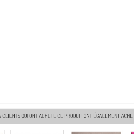
Re
6
Re
7
Re
8
Re
S CLIENTS QUI ONT ACHETÉ CE PRODUIT ONT ÉGALEMENT ACHETÉ