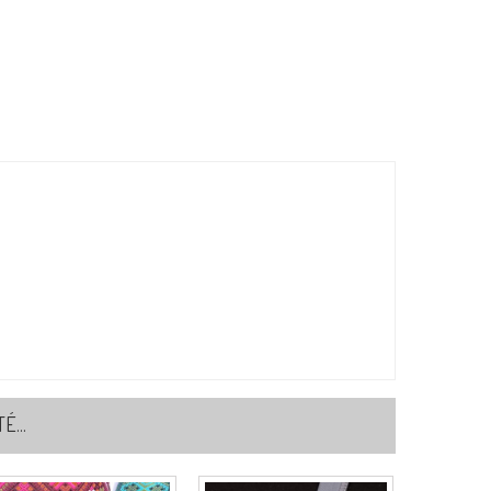
f:
S7638B0C40
0-MARRON/BLANC
f:
S7638B0C60
4-ROSE/BLANC
f:
S7638B0C74
3-ORANGE/BLANC
f:
S7638B0C83
...