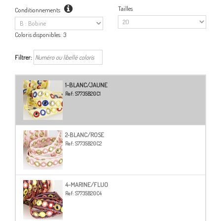
Tailles
Conditionnements
Coloris disponibles:
3
Filtrer:
1-BLANC/JAUNE
Ref:
S7735B20C1
2-BLANC/ROSE
Ref:
S7735B20C2
4-MARINE/FLUO
Ref:
S7735B20C4