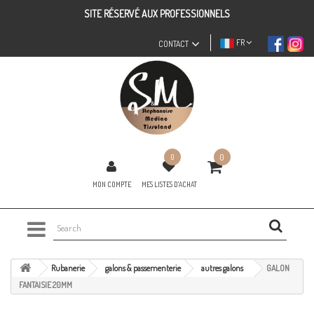
SITE RÉSERVÉ AUX PROFESSIONNELS
FR
CONTACT
0
0
MON COMPTE
MES LISTES D'ACHAT
Rubanerie
galons & passementerie
autres galons
GALON
FANTAISIE 20MM