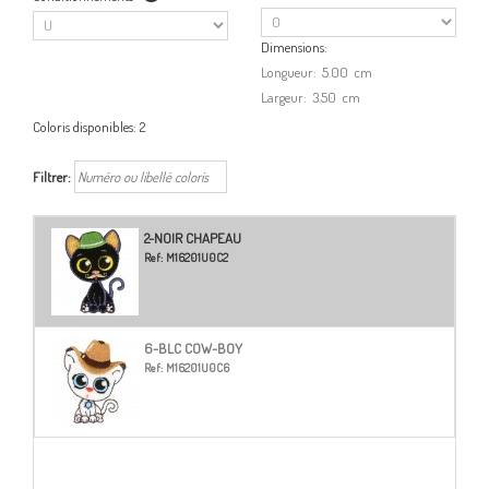
Dimensions:
Longueur:
5.00
cm
Largeur:
3.50
cm
Coloris disponibles:
2
Filtrer:
2-NOIR CHAPEAU
Ref:
M16201U0C2
6-BLC COW-BOY
Ref:
M16201U0C6