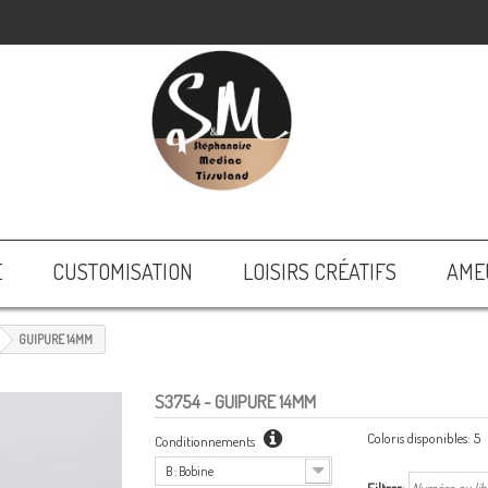
E
CUSTOMISATION
LOISIRS CRÉATIFS
AME
GUIPURE 14MM
S3754
- GUIPURE 14MM
Coloris disponibles:
5
Conditionnements
B : Bobine