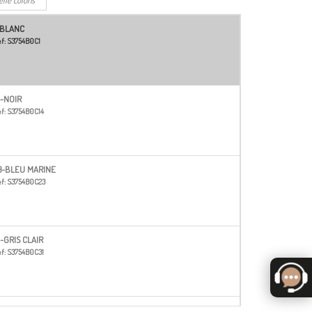
-BLANC
f:
S3754B0C1
4-NOIR
f:
S3754B0C14
3-BLEU MARINE
f:
S3754B0C23
1-GRIS CLAIR
f:
S3754B0C31
2-MOUTARDE