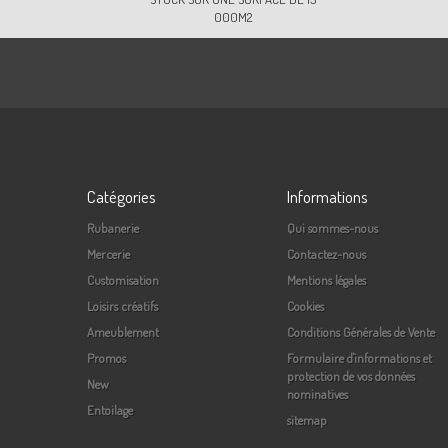
000M2
Catégories
Informations
Rubanerie
Qui sommes-nous
Mercerie
Contactez-nous
Customisation
Mentions légales
Loisirs créatifs
Cookies
Ameublement
Conditions Générales de Vente
Promos
Formulaire d'informations et
protection de vos données
New
nominatives
Entoilage
sitemap