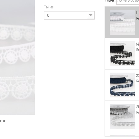
Filtrer:
Tailles
1
0
Re
1
Re
2
Re
3
Re
amme
4