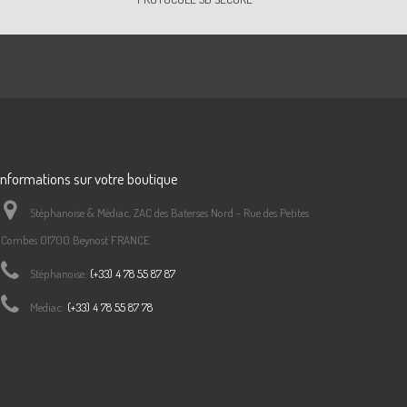
Informations sur votre boutique
Stéphanoise & Médiac, ZAC des Baterses Nord - Rue des Petites
Combes 01700 Beynost FRANCE
Stéphanoise:
(+33) 4 78 55 87 87
Mediac:
(+33) 4 78 55 87 78