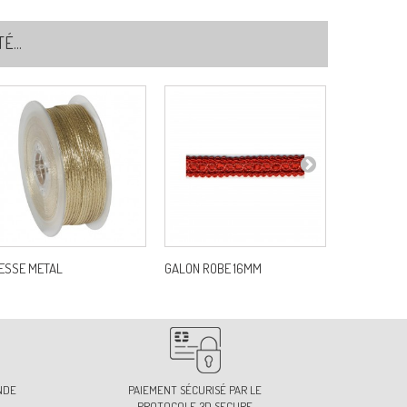
...
ESSE METAL
GALON ROBE 16MM
ANNEAUX CLI
NDE
PAIEMENT SÉCURISÉ PAR LE
PROTOCOLE 3D SECURE