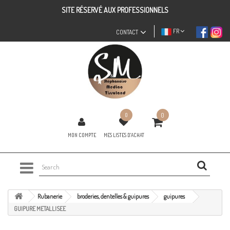
SITE RÉSERVÉ AUX PROFESSIONNELS
FR
CONTACT
0
0
MON COMPTE
MES LISTES D'ACHAT
Rubanerie
broderies, dentelles & guipures
guipures
GUIPURE METALLISEE