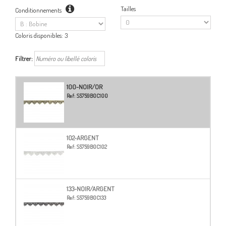
Tailles
Conditionnements
Coloris disponibles:
3
Filtrer:
100-NOIR/OR
Ref:
S5759B0C100
102-ARGENT
Ref:
S5759B0C102
133-NOIR/ARGENT
Ref:
S5759B0C133