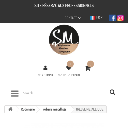
SITE RÉSERVÉ AUX PROFESSIONNELS
FR
CONTACT
0
0
MON COMPTE
MES LISTES D'ACHAT
Rubanerie
rubans métallisés
TRESSE METALLIQUE