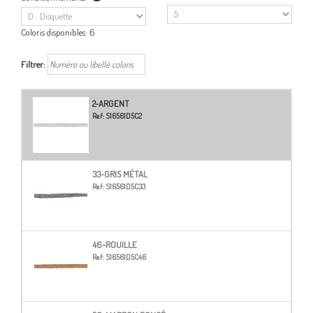
Coloris disponibles:
6
Filtrer:
2-ARGENT
Ref:
S16561D5C2
33-GRIS MÉTAL
Ref:
S16561D5C33
46-ROUILLE
Ref:
S16561D5C46