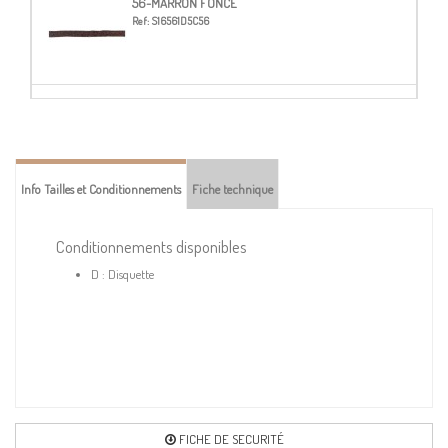
56-MARRON FONCÉ
Ref:
S16561D5C56
60-MARRON
Ref:
S16561D5C60
Info Tailles et Conditionnements
Fiche technique
103-OR JAUNE
Ref:
S16561D5C103
Conditionnements disponibles
D : Disquette
FICHE DE SECURITÉ