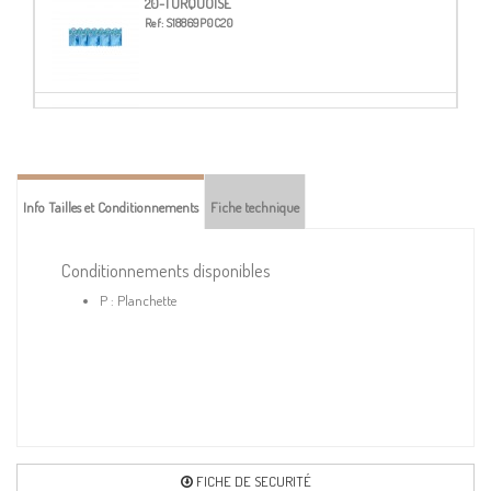
20-TURQUOISE
Ref:
S18869P0C20
23-BLEU MARINE
Ref:
S18869P0C23
Info Tailles et Conditionnements
Fiche technique
52-JAUNE
Ref:
S18869P0C52
Conditionnements disponibles
P : Planchette
78-FUCHSIA
Ref:
S18869P0C78
83-ORANGE
Ref:
S18869P0C83
FICHE DE SECURITÉ