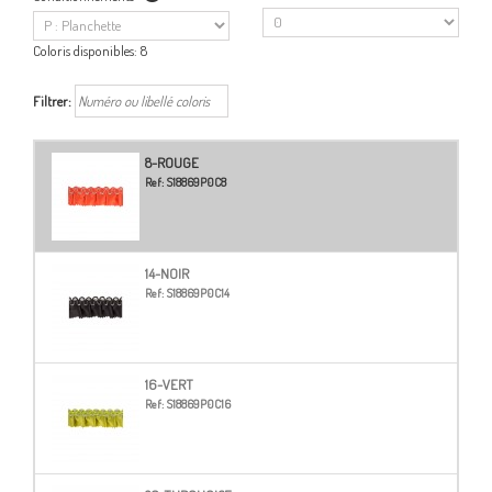
Coloris disponibles:
8
Filtrer:
8-ROUGE
Ref:
S18869P0C8
14-NOIR
Ref:
S18869P0C14
16-VERT
Ref:
S18869P0C16